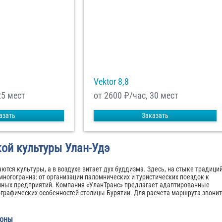
Vektor 8,8
25 мест
от 2600
₽/час, 30 мест
азать
Заказать
кой культуры Улан-Удэ
ются культуры, а в воздухе витает дух буддизма. Здесь, на стыке традици
многогранна: от организации паломнических и туристических поездок к
нных предприятий. Компания «УланТранс» предлагает адаптированные
ографических особенностей столицы Бурятии. Для расчета маршрута звонит
йоны