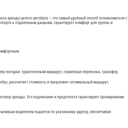
реса аренда целого автобуса — это самый удобный способ познакомиться с
анспорта к отдаленным дацанам, гарантирует комфорт для группы и
комфортным.
тер поездки: туристический маршрут, служебная перевозка, трансфер.
бус, рассчитает стоимость и предложит оптимальный маршрут,
оговор аренды. Его подписание и предоплата гарантируют бронирование
вежливым водителем подается по указанному адресу, обеспечивая