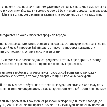
гут находиться на значительном удалении от жилых массивов и заводских
ов в Иволгинский дацан и выстраиваем эффективный маршрут для развозк
. Мы знаем, как совместить уважение к неторопливому ритму духовных
культурному и экономическому профилю города.
на перевозках, где важна особая атмосфера. Организуем поездки к главно
ческий музей народов Забайкалья, а также трансферы к дацанам и
ием относятся к целям таких путешествий.
ем служебные развозки для сотрудников крупных предприятий города,
 соблюдение графика смен и производственных процессов.
тавляем автобусы для участников городских фестивалей, таких как
ного университета, а также для организации школьных экскурсий.
ий. Наши микроавтобусы подготовлены к суровым зимам и жаркому лету
ения и кондиционирования, а также прочности ходовой части для поездок
азными форматами заказов, от разовой экскурсии для гостей города до
уты, учитывающие как практические, так и культурные аспекты поездки.