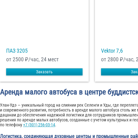
ПАЗ 3205
Vektor 7,6
от 2500
₽/час, 24 мест
от 2800
₽/час, 
Заказать
Зак
Аренда малого автобуса в центре буддистс
Улан-Удэ — уникальный город на слиянии рек Селенги и Уды, где переплета
и современного развития, потребность в аренде малого автобуса столь же 
дацанам до обеспечения надежной логистики для сотрудников промышле
решения по аренде малых автобусов, созданные с учетом культурных и ге
по телефону
+7 (301) 256-03-14
.
Логистика, соединяющая духовные центры и промышленные ра