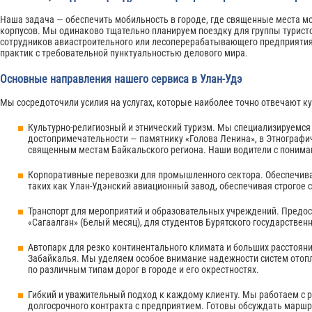
Наша задача — обеспечить мобильность в городе, где священные места мо
корпусов. Мы одинаково тщательно планируем поездку для группы турист
сотрудников авиастроительного или лесоперерабатывающего предприятия
практик с требовательной пунктуальностью делового мира.
Основные направления нашего сервиса в Улан-Удэ
Мы сосредоточили усилия на услугах, которые наиболее точно отвечают 
Культурно-религиозный и этнический туризм. Мы специализируемся 
достопримечательности — памятнику «Голова Ленина», в Этнографи
священным местам Байкальского региона. Наши водители с пониман
Корпоративные перевозки для промышленного сектора. Обеспечива
таких как Улан-Удэнский авиационный завод, обеспечивая строгое
Транспорт для мероприятий и образовательных учреждений. Предос
«Сагаалган» (Белый месяц), для студентов Бурятского государствен
Автопарк для резко континентального климата и больших расстоян
Забайкалья. Мы уделяем особое внимание надежности систем отопл
по различным типам дорог в городе и его окрестностях.
Гибкий и уважительный подход к каждому клиенту. Мы работаем с р
долгосрочного контракта с предприятием. Готовы обсуждать маршр