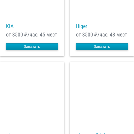
С
Политикой конфиденциальности
ознакомлен(а), даю согласие на
обработку моих Персональных данных
KIA
Higer
Отправить заказ
от 3500
₽/час, 45 мест
от 3500
₽/час, 43 мест
Заказать
Заказать