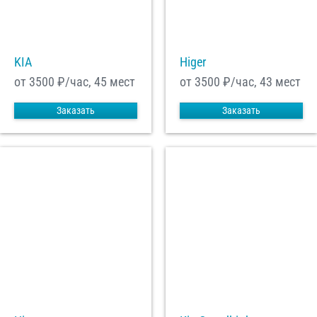
С
Политикой конфиденциальности
ознакомлен(а), даю согласие на
обработку моих Персональных данных
KIA
Higer
Отправить заказ
от 3500
₽/час, 45 мест
от 3500
₽/час, 43 мест
Заказать
Заказать