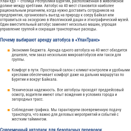
Улан-Удэ — столица Республики Бурятия, расположенная в живописной
долине между хребтами. Автобус на 40 мест становится наиболее
рациональным решением, когда нужно доставить сотрудников на
предприятия, организовать выезд на природу к озеру Байкал или
отправиться на экскурсию в Иволгинский дацан и этнографический музей.
Один вместительный автобус заменяет несколько машин, упрощая
управление группой и сокращая транспортные расходы.
Почему выбирают аренду автобуса в «УланТранс»
Экономия бюджета. Аренда одного автобуса на 40 мест обходится
дешевле, чем заказ нескольких микроавтобусов или такси для
группы.
Комфорт в пути. Просторный салон с климат-контролем и удобными
креслами обеспечивает комфорт даже на дальних маршрутах по
Бурятии и вокруг Байкала.
Техническая надежность. Все автобусы проходят предрейсовый
осмотр, водители имеют опыт вождения в условиях города и
загородных трасс.
Соблюдение графика. Мы гарантируем своевременную подачу
транспорта, что важно для деловых мероприятий и событий с
жестким таймингом.
Современный автопарк для безопасных перевозок