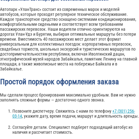
Автопарк «УланТранс» состоит из современных марок и моделей
автобусов, которые проходят регулярное техническое обслуживание.
Каждое транспортное средство оснащено системами кондиционирования,
комфортабельными сиденьями и соответствует всем требованиям
пассажирских перевозок. Наши водители отлично ориентируются на
дорогах Улан-Удэ и Бурятии, выбирая оптимальные маршруты без потери
времени. Вместимость 40 пассажирских мест делает этот формат
универсальным для коллективных поездок: корпоративных перевозок,
свадебных торжеств, школьных экскурсий и туристических маршрутов по
достопримечательностям республики, включая Иволгинский дацан,
этнографический музей народов Забайкалья, памятник Ленину на главной
площади, а также живописные места на побережье Байкала и в
Забайкалье.
Простой порядок оформления заказа
Мы сделали процесс бронирования максимально удобным. Вам не нужно
заполнять сложные формы — достаточно одного звонка.
Позвоните диспетчеру. Свяжитесь с нами по телефону
+7 (301) 256-
03-14
, укажите дату, время подачи, маршрут и длительность аренды.
Согласуйте детали. Специалист подберет подходящий автобус из
наличия и рассчитает стоимость.