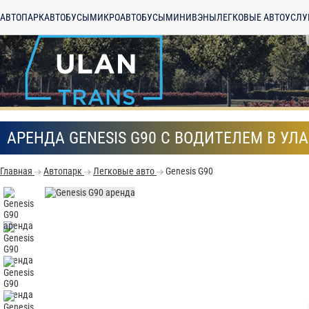
АВТОПАРК
АВТОБУСЫ
МИКРОАВТОБУСЫ
МИНИВЭНЫ
ЛЕГКОВЫЕ АВТО
УСЛУ
АРЕНДА GENESIS G90 С ВОДИТЕЛЕМ В УЛ
Главная
Автопарк
Легковые авто
Genesis G90
С
Политикой конфид
согласие на обраб