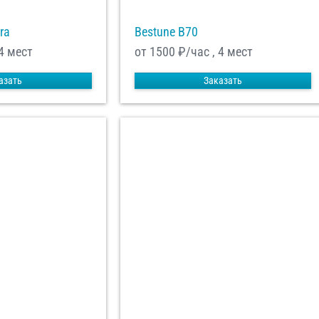
ra
Bestune B70
4 мест
от 1500
₽/час , 4 мест
азать
Заказать