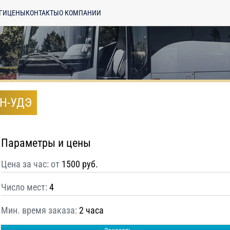
ГИ
ЦЕНЫ
КОНТАКТЫ
О КОМПАНИИ
АН-УДЭ
Параметры и цены
Цена за час: от
1500 руб.
Число мест:
4
Мин. время заказа:
2 часа
енциальности
ознакомлен(а), даю
отку моих Персональных данных