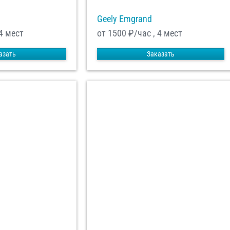
Geely Emgrand
4 мест
от 1500
₽/час , 4 мест
азать
Заказать