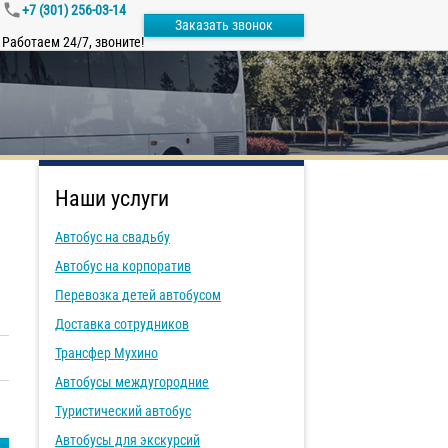
+7 (301) 256-03-14
Заказать звонок
Работаем 24/7, звоните!
Наши услуги
Автобус на свадьбу
Автобус на корпоратив
Перевозка детей автобусом
Доставка сотрудников
Трансфер Мухино
Автобусы междугородние
Туристический автобус
Автобусы для экскурсий